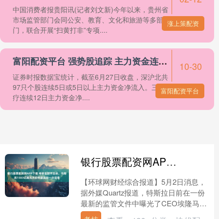
中国消费者报贵阳讯(记者刘文新)今年以来，贵州省
市场监管部门会同公安、教育、文化和旅游等多部
涨上策配资
门，联合开展“扫黄打非”专项....
富阳配资平台 强势股追踪 主力资金连续5日净流入97股
10-30
证券时报数据宝统计，截至6月27日收盘，深沪北共
97只个股连续5日或5日以上主力资金净流入。三友医
富阳配资平台
疗连续12日主力资金净....
银行股票配资网APP下载 考核全部不达标，马斯克1583亿美元天价年薪实际一分没拿
【环球网财经综合报道】5月2日消息，
据外媒Quartz报道，特斯拉日前在一份
最新的监管文件中曝光了CEO埃隆马斯
克的薪酬数据，其2025年账面薪酬高达