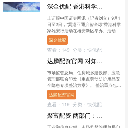
深金优配 香港科学家代表团探访雄安 冀港共推科技成果转化与产业升级
上证报中国证券网讯（记者刘立）9月1
日至2日，“冀港互通启智全球”香港科学
家雄安行活动在雄安新区举办。活动旨
在加强冀港在科技创新领域的交流与合
深金优配
作，推动科技成果转....
查看：
149
分类：
快优配
达麟配资官网 对知假买假、销售无证等问题严格监管，三部门整治重点劳动防护用品隐患
市场监管总局、住房城乡建设部、应急
管理部联合印发《重点劳动防护用品安
全隐患专项整治方案》。 整治重点包括
产品安全性能：安全帽冲击吸收性能、
达麟配资官网
耐穿刺性能不符合标准要....
查看：
119
分类：
快优配
聚富配资 两部门：鼓励各地推动人工智能终端创新应用 推动5G/6G关键器件、芯片、模块等技术攻关
工业和信息化部、市场监督管理总局印