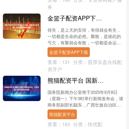
务
金篮子配资APP下载 得失天注定，聚散缘分皆天意：命中注定的情感哲理
得失，是上天的安排，有得就会有失，
一切都是生命的必然。聚散，是彼此的
亏欠，有聚就会有散，一切都是命运的
成全。✨ 在占星学中，得失与命运的关
金篮子配资APP下载
系可以通过星盘中的行星....
查看：
131
分类：
股票实盘在线配
资开户
熊猫配资平台 国新办将举行新闻发布会，介绍中国-东盟经贸合作情况
国务院新闻办公室将于2025年9月8日
（星期一）下午3时举行新闻发布会，请
商务部副部长鄢东，广西壮族自治区党
委常委、副主席卢新宁，中国贸促会副
熊猫配资平台
会长李庆霜介绍中国....
查看：
163
分类：
快优配