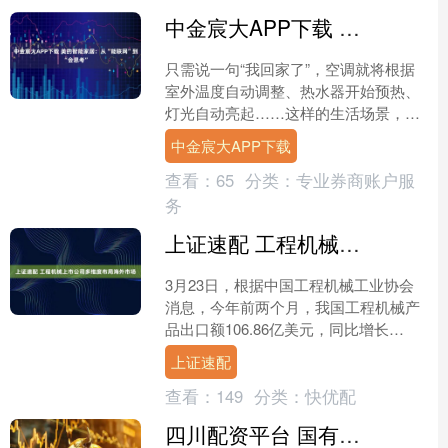
中金宸大APP下载 美的智能家居：从“能联网”到“会思考”
只需说一句“我回家了”，空调就将根据
室外温度自动调整、热水器开始预热、
灯光自动亮起……这样的生活场景，正
是智能家居行业努力抵达的下一阶段。
中金宸大APP下载
近日，美的集团股份有....
查看：
65
分类：
专业券商账户服
务
上证速配 工程机械上市公司多维度布局海外市场
3月23日，根据中国工程机械工业协会
消息，今年前两个月，我国工程机械产
品出口额106.86亿美元，同比增长
33.4%。即使在有春节长假的2月份，出
上证速配
口额仍超过51....
查看：
149
分类：
快优配
四川配资平台 国有六大行AIC全部落地 银行系扩容至9家