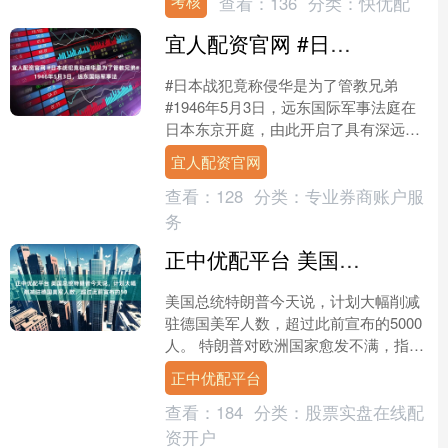
考核
查看：
136
分类：
快优配
1583.....
宜人配资官网 #日本战犯竟称侵华是为了管教兄弟#1946年5月3日，远东国际军事法
#日本战犯竟称侵华是为了管教兄弟
#1946年5月3日，远东国际军事法庭在
日本东京开庭，由此开启了具有深远历
史意义的“东京审判”的序幕。80年前的
宜人配资官网
那场东京审判，以....
查看：
128
分类：
专业券商账户服
务
正中优配平台 美国总统特朗普今天说，计划大幅削减驻德国美军人数，超过此前宣布的50
美国总统特朗普今天说，计划大幅削减
驻德国美军人数，超过此前宣布的5000
人。 特朗普对欧洲国家愈发不满，指责
它们无视他提出的协助对伊朗战争和重
正中优配平台
开霍尔木兹海峡的请....
查看：
184
分类：
股票实盘在线配
资开户