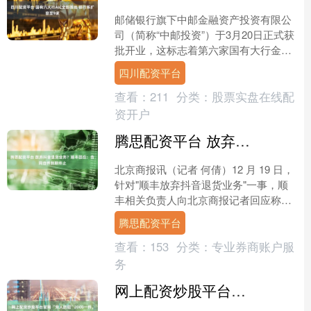
邮储银行旗下中邮金融资产投资有限公
司（简称“中邮投资”）于3月20日正式获
批开业，这标志着第六家国有大行金融
资产投资公司（AIC）完成落地，国有
四川配资平台
六大行已全面“集....
查看：
211
分类：
股票实盘在线配
资开户
腾思配资平台 放弃抖音退货业务？顺丰回应：合同自然到期终止
北京商报讯（记者 何倩）12 月 19 日，
针对"顺丰放弃抖音退货业务"一事，顺
丰相关负责人向北京商报记者回应称，
顺丰与抖音电退业务合作合同自然到期
腾思配资平台
终止，属于正....
查看：
153
分类：
专业券商账户服
务
网上配资炒股平台官网 “穷人的貂”2000一件，让多少人破防了？