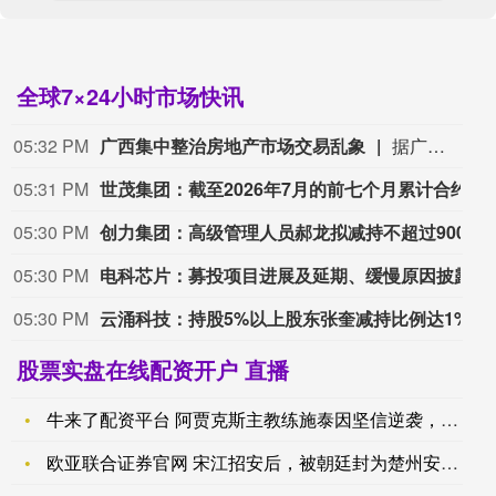
全球7×24小时市场快讯
05:32 PM
广西集中整治房地产市场交易乱象
据广西日报，近日，广西壮族自治区住房和城乡建设厅印发通知，在全区范围部署开展房地产交易、房产中介、住房租赁市场秩序集中整治行动，紧盯房地产开发、经纪服务、住房租赁三大领域，集中攻坚群众投诉集中、反映强烈的行业堵点痛点，切实保障群众购房、租房合法权益。在整治中介市场乱象方面，广西将严格要求房地产经纪机构落实明码标价制度，加强对头部房地产经纪机构的收费监测，引导其合理降低服务费用；重点核查企业是否存在违规收取金融返点、渠道费等不正当利益，是否侵占、挪用房地产交易资金，是否以隐瞒、欺诈、胁迫、贿赂等不正当手段招揽业务，诱骗消费者交易或者强制交易等行为。依法查处“黑中介”、侵犯个人信息合法权益等违法违规行为，并公开曝光典型案例，持续规范中介服务行为。
05:31 PM
世茂集团：截至2026年7月的前七个月累计合约销售额为90.1亿元人民币。
05:30 PM
创力集团：高级管理人员郝龙拟减持不超过90000股
05:30 PM
电科芯片：募投项目进展及延期、缓慢原因披露
05:30 PM
云涌科技：持股5%以上股东张奎减持比例达1%
股票实盘在线配资开户 直播
牛来了配资平台 阿贾克斯主教练施泰因坚信逆袭，全力以赴迎接_
欧亚联合证券官网 宋江招安后，被朝廷封为楚州安抚使，相当于现