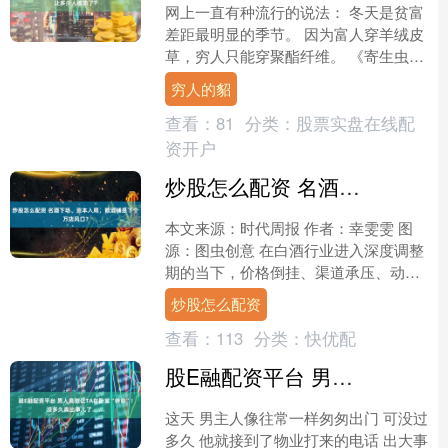
网上一直有种流行的说法： 冬天是贫富
差距最明显的季节。 因为富人穿羊绒皮
草，穷人只能穿聚酯纤维。 《寄生虫》
里说，穷人的气味是搭地铁特有的味
穷人的貂
道。而现在，穷人的声....
查看：
81
分类：
股票实盘在线配
资开户
炒股怎么配资 名酒下场、资本入局，散酒铺是下个万店风口？
本文来源：时代周报 作者：幸雯雯 图
源：图虫创意 在白酒行业进入深度调整
期的当下，价格倒挂、渠道承压、动销
放缓成为行业共识。当瓶装酒的增长逻
炒股怎么配资
辑遭遇瓶颈，散酒这种....
查看：
113
分类：
快优配
股E融配资平台 男人竟敢让TA在卧室“待命”！没多久真出事儿了……
这天 男主人像往常一样匆匆出门 可没过
多久 他就接到了物业打来的电话 出大事