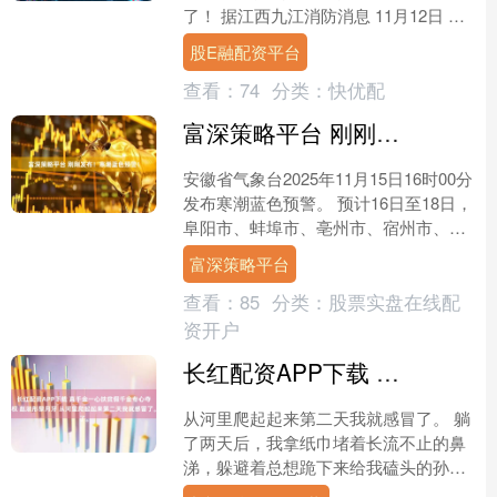
了！ 据江西九江消防消息 11月12日 九
江武宁县某小区高层居民楼内 4楼的一
股E融配资平台
户居民....
查看：
74
分类：
快优配
富深策略平台 刚刚发布！寒潮蓝色预警！
安徽省气象台2025年11月15日16时00分
发布寒潮蓝色预警。 预计16日至18日，
阜阳市、蚌埠市、亳州市、宿州市、淮
北市、合肥市、六安市、马鞍山市、滁
富深策略平台
州市、....
查看：
85
分类：
股票实盘在线配
资开户
长红配资APP下载 真千金一心扶贫假千金专心夺权 赵淑彤黎月牙 从河里爬起起来第二天我就感冒了。
从河里爬起起来第二天我就感冒了。 躺
了两天后，我拿纸巾堵着长流不止的鼻
涕，躲避着总想跪下来给我磕头的孙婆
婆，开着我的小电驴，嘟嘟嘟杀到了镇