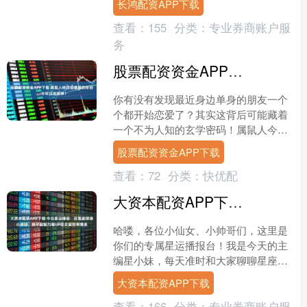
长鸿配资APP下载
政府。 我来搞钱。 搞....
查看：
155
分类：
专业券商账户服
务
股票配资资金APP下载 属鼠人桃花运爆棚的年份，今年注定脱单？
你有没有发现最近身边单身的朋友一个
个都开始恋爱了？其实这背后可能藏着
一个不为人知的玄学密码！属鼠人今年
可是爱情运势飙升的一年，命中带财又
股票配资资金APP下载
带桃花，简直是天选之子。....
查看：
72
分类：
快优配
大资本配资APP下载 今日星运播报：巨蟹座情绪小波动，狮子座魅力值UP处女座效率爆表
哈喽，各位小仙女、小帅哥们，这里是
你们的专属星运播报台！我是今天的主
编星小妹，每天准时和大家聊聊星座那
些事儿。今天咱们聚焦巨蟹座、狮子座
大资本配资APP下载
和处女座，看看星星们给你....
查看：
166
分类：
专业券商账户服