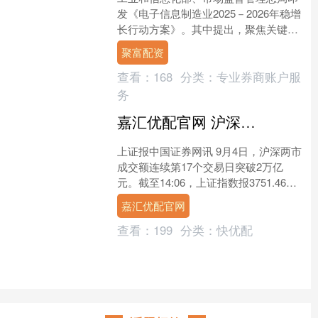
发《电子信息制造业2025－2026年稳增
长行动方案》。其中提出，聚焦关键环
节和重点领域，面向行业应用和消费场
聚富配资
景，统筹专项资源....
查看：
168
分类：
专业券商账户服
务
嘉汇优配官网 沪深两市成交额连续第17个交易日突破2万亿元
上证报中国证券网讯 9月4日，沪深两市
成交额连续第17个交易日突破2万亿
元。截至14:06，上证指数报3751.46
点，下跌62.1点，跌1.63%，成交额
嘉汇优配官网
88....
查看：
199
分类：
快优配